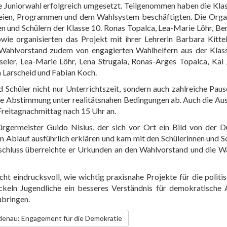
e Juniorwahl erfolgreich umgesetzt. Teilgenommen haben die Kla
arteien, Programmen und dem Wahlsystem beschäftigten. Die Orga
en und Schülern der Klasse 10. Ronas Topalca, Lea-Marie Löhr, B
ie organisierten das Projekt mit ihrer Lehrerin Barbara Kitte
Wahlvorstand zudem von engagierten Wahlhelfern aus der Klass
ler, Lea-Marie Löhr, Lena Strugala, Ronas-Arges Topalca, Kai 
 Larscheid und Fabian Koch.
Schüler nicht nur Unterrichtszeit, sondern auch zahlreiche Paus
f die Abstimmung unter realitätsnahen Bedingungen ab. Auch die Au
 Freitagnachmittag nach 15 Uhr an.
rgermeister Guido Nisius, der sich vor Ort ein Bild von der D
en Ablauf ausführlich erklären und kam mit den Schülerinnen und S
chluss überreichte er Urkunden an den Wahlvorstand und die Wa
cht eindrucksvoll, wie wichtig praxisnahe Projekte für die politi
ckeln Jugendliche ein besseres Verständnis für demokratische 
ubringen.
 Adenau: Engagement für die Demokratie