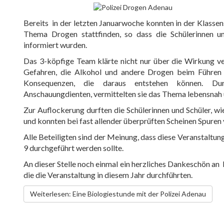
Bereits
in
der
letzten Januarwoche
konnte
n
in der Klassen
Thema Drogen stattfinden
, so dass
d
ie Schülerinnen 
informiert
wurden
.
Das
3-köpfige
Team klärte nicht nur über die Wirkung ve
Gefahren, die Alkohol und andere Drogen beim Führen e
Konsequenzen, die daraus entstehen können. Du
Anschauung
dienten,
vermittelten sie
das Thema lebensnah u
Zur Auflockerung durften die Schülerinnen und Schüler, wi
und konnten bei
f
a
st allen
der überprüften Scheine
n
Spuren 
Alle Beteiligten sind
der Meinung
, dass diese Veranstaltu
9 durchgeführt werden sollte.
An dieser Stelle noch einmal ein herzliches Dankeschön an
die die Veranstaltung in diesem Jahr
d
urchfüh
rten.
Weiterlesen: Eine Biologiestunde mit der Polizei Adenau