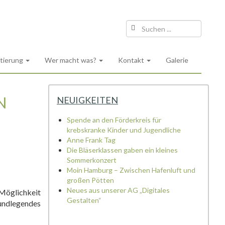
ntierung
Wer macht was?
Kontakt
Galerie
N
NEUIGKEITEN
Spende an den Förderkreis für
krebskranke Kinder und Jugendliche
Anne Frank Tag
Die Bläserklassen gaben ein kleines
Sommerkonzert
Moin Hamburg – Zwischen Hafenluft und
großen Pötten
Neues aus unserer AG „Digitales
 Möglichkeit
Gestalten“
rundlegendes