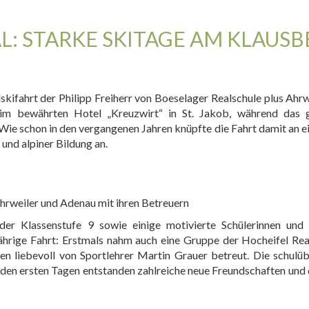
L: STARKE SKITAGE AM KLAUSB
lskifahrt der Philipp Freiherr von Boeselager Realschule plus Ahrw
e im bewährten Hotel „Kreuzwirt“ in St. Jakob, während das
. Wie schon in den vergangenen Jahren knüpfte die Fahrt damit an e
und alpiner Bildung an.
hrweiler und Adenau mit ihren Betreuern
er Klassenstufe 9 sowie einige motivierte Schülerinnen und 
ährige Fahrt: Erstmals nahm auch eine Gruppe der Hocheifel Rea
en liebevoll von Sportlehrer Martin Grauer betreut. Die schulü
 in den ersten Tagen entstanden zahlreiche neue Freundschaften und