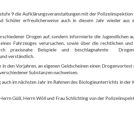
stufe 9 d
ie
Aufklärungs
veranstaltung
en
mit der
Polizeiinspektion
und Schüler
erfreulicherweise
auch in diesem Jahr wieder
aus 
rschiedener Drogen auf, sondern informierte die Jugendlichen a
ines Fahrzeuges verursachen, sowie über die rechtlichen und f
rch praxisnahe Beispiele und
beschlagnahmte
Droge
nd verständlich.
e in den Vorjahren, an
eigenen
Geldscheinen einen Drogenvortest 
verschiedener Substanzen nachweisen.
ng auch im nächsten Jahr im Rahmen des Biologieunterrichts
in
der 
Herrn Güß, Herrn
Wöll
und Frau Schlichting
von der Polizeiinspek