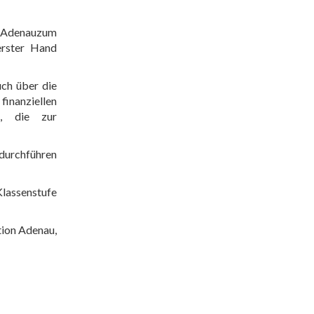
Adenau
zum
erster Hand
uch über die
inanziellen
n
, die
zur
durchführen
Klassenstufe
tion
Adenau
,