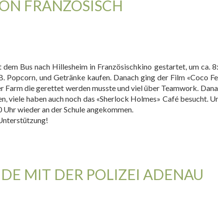
ION FRANZÖSISCH
dem Bus nach Hillesheim in Französischkino gestartet, um ca. 8
B. Popcorn, und Getränke kaufen. Danach ging der Film «Coco F
einer Farm die gerettet werden musste und viel über Teamwork. Dan
ngen, viele haben auch noch das «Sherlock Holmes» Café besucht. 
30 Uhr wieder an der Schule angekommen.
 Unterstützung!
DE MIT DER POLIZEI ADENAU