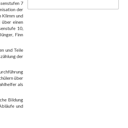
ssenstufen 7
nisation der
en Klimm und
l über einen
enstufe 10,
Jünger, Finn
en und Teile
szählung der
urchführung
chülern über
hlhelfer als
sche Bildung
Abläufe und