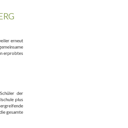
ERG
eiler erneut
 gemeinsame
in erprobtes
Schüler der
lschule plus
bergreifende
 die gesamte