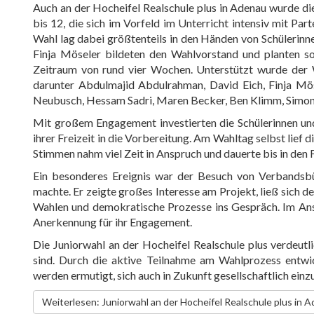
Auch an der Hocheifel Realschule plus in Adenau wurde di
bis 12, die sich im Vorfeld im Unterricht intensiv mit P
Wahl lag dabei größtenteils in den Händen von Schülerinn
Finja Möseler bildeten den Wahlvorstand und planten sow
Zeitraum von rund vier Wochen. Unterstützt wurde der 
darunter Abdulmajid Abdulrahman, David Eich, Finja Möse
Neubusch, Hessam Sadri, Maren Becker, Ben Klimm, Simon
Mit großem Engagement investierten die Schülerinnen und 
ihrer Freizeit in die Vorbereitung. Am Wahltag selbst lie
Stimmen nahm viel Zeit in Anspruch und dauerte bis in den
Ein besonderes Ereignis war der Besuch von Verbandsbü
machte. Er zeigte großes Interesse am Projekt, ließ sich d
Wahlen und demokratische Prozesse ins Gespräch. Im Ans
Anerkennung für ihr Engagement.
Die Juniorwahl an der Hocheifel Realschule plus verdeutli
sind. Durch die aktive Teilnahme am Wahlprozess entwi
werden ermutigt, sich auch in Zukunft gesellschaftlich einz
Weiterlesen: Juniorwahl an der Hocheifel Realschule plus in