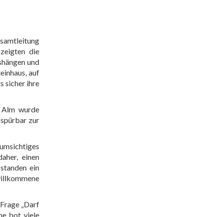
esamtleitung
zeigten die
gshängen und
einhaus, auf
 sicher ihre
 Alm wurde
 spürbar zur
 umsichtiges
aher, einen
 standen ein
 willkommene
 Frage „Darf
e bot viele