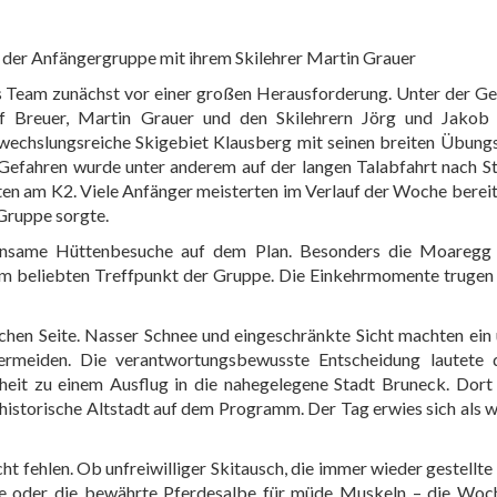
n der Anfängergruppe mit ihrem Skilehrer Martin Grauer
as Team zunächst vor einer großen Herausforderung. Unter der G
 Breuer, Martin Grauer und den Skilehrern Jörg und Jakob 
bwechslungsreiche Skigebiet Klausberg mit seinen breiten Übun
Gefahren wurde unter anderem auf der langen Talabfahrt nach St
sten am K2. Viele Anfänger meisterten im Verlauf der Woche bereits
 Gruppe sorgte.
nsame Hüttenbesuche auf dem Plan. Besonders die Moaregg
nem beliebten Treffpunkt der Gruppe. Die Einkehrmomente trugen
chen Seite. Nasser Schnee und eingeschränkte Sicht machten ein
ermeiden. Die verantwortungsbewusste Entscheidung lautete d
heit zu einem Ausflug in die nahegelegene Stadt Bruneck. Dort
historische Altstadt auf dem Programm. Der Tag erwies sich als
t fehlen. Ob unfreiwilliger Skitausch, die immer wieder gestellte
ste oder die bewährte Pferdesalbe für müde Muskeln – die Woch