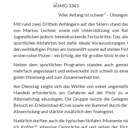
“Aller Anfang ist schwer” – Übunge
Mit rund zwei Dritteln Anfängern auf den Skiern stand d
von Markus Lochner sowie mit Unterstützung von Ralf
Jugendlichen jedoch beeindruckende Fortschritte. Das a
sportlichen Abfahrten bot dafür ideale Voraussetzungen. 
den weitläufigen Pisten am Sonnenlift sowie auf steilen Pi
ersten roten Pisten – ein Erfolg, der für großen Stolz in der
Neben dem sportlichen Programm standen auch gemei
mehrfach angesteuert und entwickelte sich schnell zu ei
guten Stimmung und zum Zusammenhalt bei.
Am Dienstag zeigte sich das Wetter von seiner ungemütli
Handeln erforderlich, um Gefahren auf der Piste zu v
Alternativtag einzulegen. Die Gruppe nutzte die Gelegen
Besuch im Erlebnisbad 4Cron sowie ein Bummel durch die 
Abwechslung und stärkte zusätzlich den Teamgeist.
Natürlich durften auch die typischen Skifahrt-Momente nich
ich Koffer?“, intensive Gespräche auf und neben der Pi