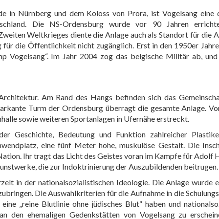
de in Nürnberg und dem Koloss von Prora, ist Vogelsang eine 
utschland. Die NS-Ordensburg wurde vor 90 Jahren errich
iten Weltkrieges diente die Anlage auch als Standort für die A
für die Öffentlichkeit nicht zugänglich. Erst in den 1950er Jah
mp Vogelsang“. Im Jahr 2004 zog das belgische Militär ab, und
Architektur. Am Rand des Hangs befinden sich das Gemeinscha
 markante Turm der Ordensburg überragt die gesamte Anlage. V
mhalle sowie weiteren Sportanlagen in Ufernähe erstreckt.
er Geschichte, Bedeutung und Funktion zahlreicher Plastike
wendplatz, eine fünf Meter hohe, muskulöse Gestalt. Die Insch
 Nation. Ihr tragt das Licht des Geistes voran im Kampfe für Adolf H
Kunstwerke, die zur Indoktrinierung der Auszubildenden beitrugen.
elt in der nationalsozialistischen Ideologie. Die Anlage wurde e
orzubringen. Die Auswahlkriterien für die Aufnahme in die Schulu
ine „reine Blutlinie ohne jüdisches Blut“ haben und nationalsoz
 an den ehemaligen Gedenkstätten von Vogelsang zu erschein