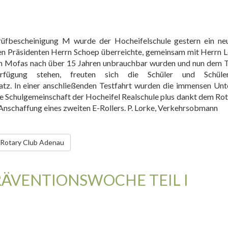
üfbescheinigung M wurde der Hocheifelschule gestern ein neu
en Präsidenten
Herrn
Schoep
überreichte, gemeinsam mit Herrn 
en Mofas nach über 15 Jahren unbrauchbar wurden und nun dem 
rfügung stehen, freuten sich die Schüler und Schüle
tz. In einer anschließenden Testfahrt wurden die immensen Unt
Die Schulgemeinschaft der Hocheifel Realschule plus dankt dem Rot
 Anschaffung eines zweiten E-Rollers.
P. Lorke
, Verkehrsobmann
s Rotary Club Adenau
RÄVENTIONSWOCHE TEIL I