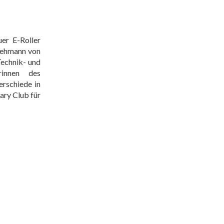
er E-Roller
Lehmann von
Tech
nik- und
rinnen des
erschiede in
ary Club für