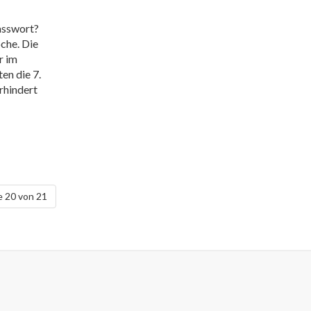
Passwort?
che. Die
r im
en die 7.
rhindert
e 20 von 21