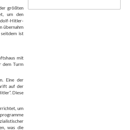
der größten
tet, um den
dolf-Hitler-
ren übernahm
 seitdem ist
ftshaus mit
or dem Turm
n. Eine der
rift auf der
itler“. Diese
rrichtet, um
ngsprogramme
ialistischer
en, was die