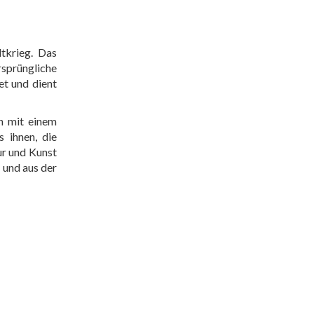
tkrieg. Das
rsprüngliche
et und dient
ch mit einem
 ihnen, die
ur und Kunst
 und aus der