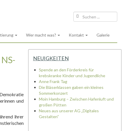
ntierung
Wer macht was?
Kontakt
Galerie
 NS-
NEUIGKEITEN
Spende an den Förderkreis für
krebskranke Kinder und Jugendliche
Anne Frank Tag
Die Bläserklassen gaben ein kleines
Sommerkonzert
r Demokratie
Moin Hamburg – Zwischen Hafenluft und
lerinnen und
großen Pötten
Neues aus unserer AG „Digitales
ährend ihrer
Gestalten“
nstlerischen