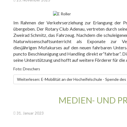
23. November 2023
Im Rahmen der Verkehrserziehung zur Erlangung der Pr
übergeben. Der Rotary Club
Adenau
, vertreten durch
sein
Zweirad Schmitz
,
das Fahrzeug
. Nachdem die schuleigen
Naturwissenschaftsu
nterricht als Exponate zur Ve
diesjährigen
Mofakurses
auf den
neuen f
ahrbaren Untersa
puncto Beschleunigung und Handling direkt
er“fahrbar
“. 
seine Unterstützung und hofft auf weitere Förderer für die
Foto: Dreschers
Weiterlesen: E-Mobilität an der Hocheifelschule - Spende de
MEDIEN- UND P
31. Januar 2023