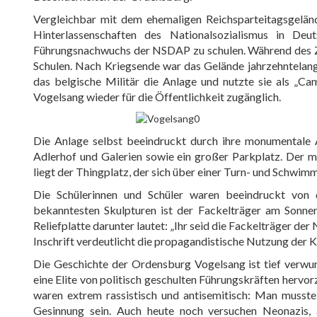
Vergleichbar mit dem ehemaligen Reichsparteitagsgelän
Hinterlassenschaften des Nationalsozialismus in De
Führungsnachwuchs der NSDAP zu schulen. Während des Zwe
Schulen. Nach Kriegsende war das Gelände jahrzehntelang 
das belgische Militär die Anlage und nutzte sie als „Ca
Vogelsang wieder für die Öffentlichkeit zugänglich.
Die Anlage selbst beeindruckt durch ihre monumentale 
Adlerhof und Galerien sowie ein großer Parkplatz. Der
liegt der Thingplatz, der sich über einer Turn- und Schwim
Die Schülerinnen und Schüler waren beeindruckt von d
bekanntesten Skulpturen ist der Fackelträger am Sonnen
Reliefplatte darunter lautet: „Ihr seid die Fackelträger der
Inschrift verdeutlicht die propagandistische Nutzung der 
Die Geschichte der Ordensburg Vogelsang ist tief verwurz
eine Elite von politisch geschulten Führungskräften herv
waren extrem rassistisch und antisemitisch: Man musste e
Gesinnung sein. Auch heute noch versuchen Neonazis,