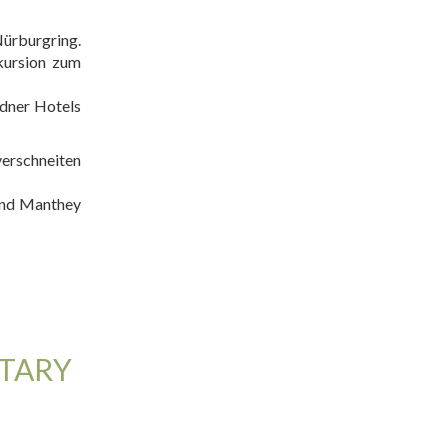
Nürburgring.
kursion zum
ndner Hotels
erschneiten
 und Manthey
OTARY