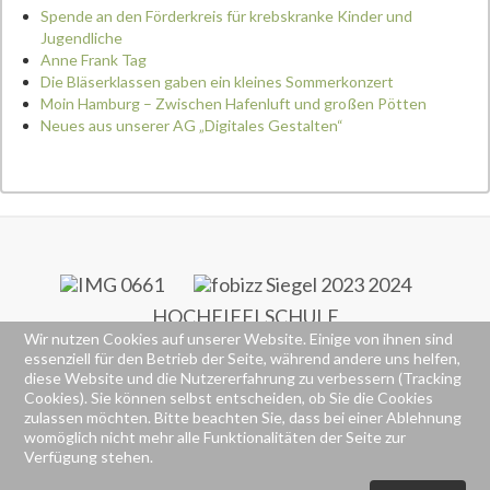
Spende an den Förderkreis für krebskranke Kinder und
Jugendliche
Anne Frank Tag
Die Bläserklassen gaben ein kleines Sommerkonzert
Moin Hamburg – Zwischen Hafenluft und großen Pötten
Neues aus unserer AG „Digitales Gestalten“
HOCHEIFELSCHULE
Wir nutzen Cookies auf unserer Website. Einige von ihnen sind
RS+ & FOS
essenziell für den Betrieb der Seite, während andere uns helfen,
Alte Poststraße 77
diese Website und die Nutzererfahrung zu verbessern (Tracking
53518 Adenau
Cookies). Sie können selbst entscheiden, ob Sie die Cookies
(02691) 92260
zulassen möchten. Bitte beachten Sie, dass bei einer Ablehnung
(02691) 922626
womöglich nicht mehr alle Funktionalitäten der Seite zur
Verfügung stehen.