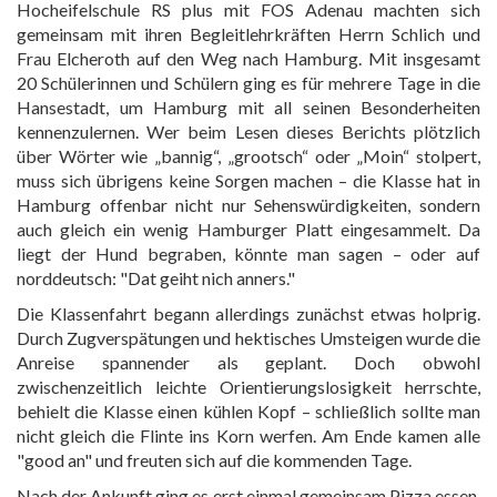
Hocheifelschule RS plus mit FOS Adenau machten sich
gemeinsam mit ihren Begleitlehrkräften Herrn Schlich und
Frau Elcheroth auf den Weg nach Hamburg. Mit insgesamt
20 Schülerinnen und Schülern ging es für mehrere Tage in die
Hansestadt, um Hamburg mit all seinen Besonderheiten
kennenzulernen. Wer beim Lesen dieses Berichts plötzlich
über Wörter wie „bannig“, „grootsch“ oder „Moin“ stolpert,
muss sich übrigens keine Sorgen machen – die Klasse hat in
Hamburg offenbar nicht nur Sehenswürdigkeiten, sondern
auch gleich ein wenig Hamburger Platt eingesammelt. Da
liegt der Hund begraben, könnte man sagen – oder auf
norddeutsch: "Dat geiht nich anners."
Die Klassenfahrt begann allerdings zunächst etwas holprig.
Durch Zugverspätungen und hektisches Umsteigen wurde die
Anreise spannender als geplant. Doch obwohl
zwischenzeitlich leichte Orientierungslosigkeit herrschte,
behielt die Klasse einen kühlen Kopf – schließlich sollte man
nicht gleich die Flinte ins Korn werfen. Am Ende kamen alle
"good an" und freuten sich auf die kommenden Tage.
Nach der Ankunft ging es erst einmal gemeinsam Pizza essen.