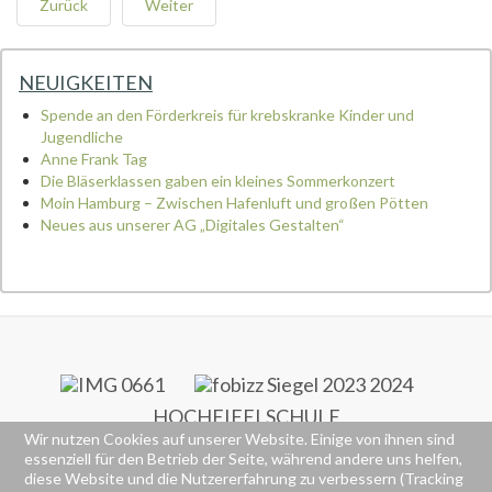
Zurück
Weiter
NEUIGKEITEN
Spende an den Förderkreis für krebskranke Kinder und
Jugendliche
Anne Frank Tag
Die Bläserklassen gaben ein kleines Sommerkonzert
Moin Hamburg – Zwischen Hafenluft und großen Pötten
Neues aus unserer AG „Digitales Gestalten“
HOCHEIFELSCHULE
Wir nutzen Cookies auf unserer Website. Einige von ihnen sind
RS+ & FOS
essenziell für den Betrieb der Seite, während andere uns helfen,
Alte Poststraße 77
diese Website und die Nutzererfahrung zu verbessern (Tracking
53518 Adenau