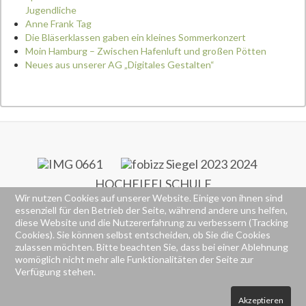
Jugendliche
Anne Frank Tag
Die Bläserklassen gaben ein kleines Sommerkonzert
Moin Hamburg – Zwischen Hafenluft und großen Pötten
Neues aus unserer AG „Digitales Gestalten“
HOCHEIFELSCHULE
Wir nutzen Cookies auf unserer Website. Einige von ihnen sind
RS+ & FOS
essenziell für den Betrieb der Seite, während andere uns helfen,
Alte Poststraße 77
diese Website und die Nutzererfahrung zu verbessern (Tracking
53518 Adenau
Cookies). Sie können selbst entscheiden, ob Sie die Cookies
(02691) 92260
zulassen möchten. Bitte beachten Sie, dass bei einer Ablehnung
(02691) 922626
womöglich nicht mehr alle Funktionalitäten der Seite zur
Verfügung stehen.
Akzeptieren