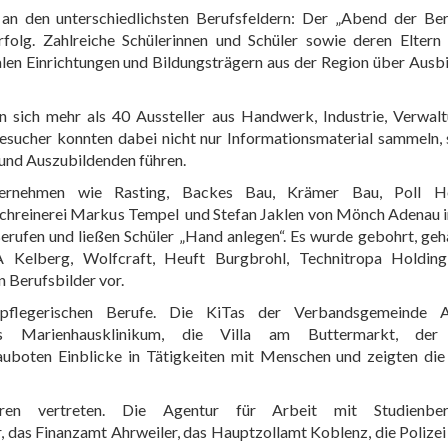
 an den unterschiedlichsten Berufsfeldern: Der „Abend der Ber
rfolg. Zahlreiche Schülerinnen und Schüler sowie deren Eltern
alen Einrichtungen und Bildungsträgern aus der Region über Ausb
 sich mehr als 40 Aussteller aus Handwerk, Industrie, Verwalt
esucher konnten dabei nicht nur Informationsmaterial sammeln,
 und Auszubildenden führen.
ernehmen wie Rasting, Backes Bau, Krämer Bau, Poll Ho
Schreinerei Markus Tempel und Stefan Jaklen von Mönch Adenau 
erufen und ließen Schüler „Hand anlegen“. Es wurde gebohrt, g
 Kelberg, Wolfcraft, Heuft Burgbrohl, Technitropa Holdin
 Berufsbilder vor.
pflegerischen Berufe. Die KiTas der Verbandsgemeinde A
as Marienhausklinikum, die Villa am Buttermarkt, der
uboten Einblicke in Tätigkeiten mit Menschen und zeigten die 
ren vertreten. Die Agentur für Arbeit mit Studienber
das Finanzamt Ahrweiler, das Hauptzollamt Koblenz, die Polizei