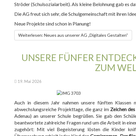
Ströder (Schulsozialarbeit). Als kleine Belohnung gab es daf
Die AG freut sich sehr, die Schulgemeinschaft mit ihren Ide
Neue Projekte sind schon in Planung!
Weiterlesen: Neues aus unserer AG „Digitales Gestalten“
UNSERE FÜNFER ENTDECK
UM WELT
19. Mai 2026
Auch in diesem Jahr nahmen unsere fünften Klassen 
abwechslungsreiche Projekttage, die ganz im
Zeichen des
Adenau) an unserer Schule begrüßen. Sie gab den Schüle
beantwortete zahlreiche Fragen rund um die Arbeit in ein
zugehört: Mit viel Begeisterung lösten die Kinder kni
Überraschung erhielt jedes Kind den
Comicroman „Der flie