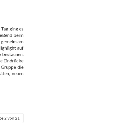
 Tag ging es
ließend beim
rf gemeinsam
ighlight auf
e bestaunen.
re Eindrücke
 Gruppe die
täten, neuen
te 2 von 21