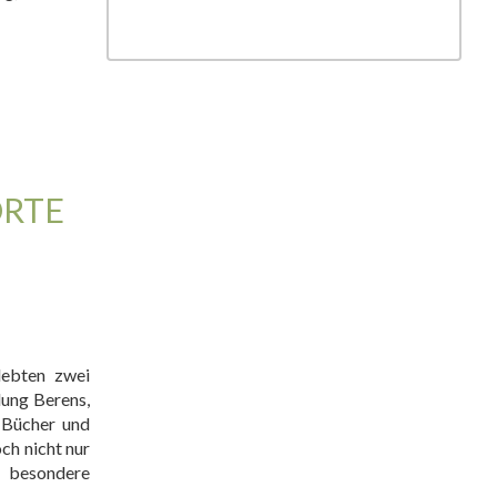
TE Z
lebten zwei
lung Berens,
 Bücher und
ch nicht nur
s besondere