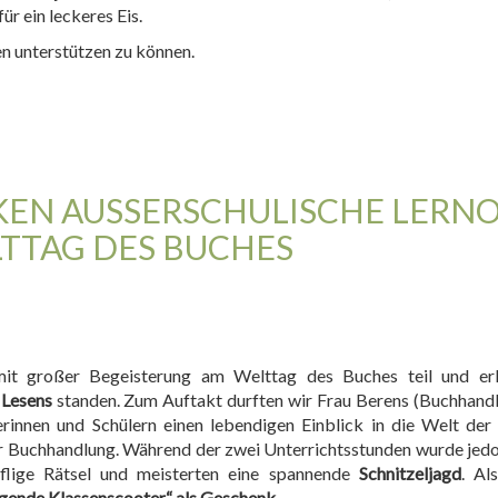
ür ein leckeres Eis.
en unterstützen zu können.
EN AUSSERSCHULISCHE LERNOR
TAG DES BUCHES
mit großer Begeisterung am Welttag des Buches teil und er
 Lesens
standen. Zum Auftakt durften wir Frau Berens (Buchhand
rinnen und Schülern einen lebendigen Einblick in die Welt der
er Buchhandlung. Während der zwei Unterrichtsstunden wurde jedo
fflige Rätsel und meisterten eine spannende
Schnitzeljagd
. Al
gende Klassenscooter“ als Geschenk
.