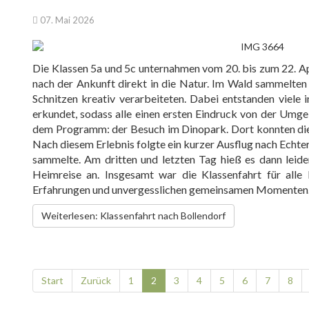
07. Mai 2026
Die Klassen 5a und 5c unternahmen vom 20. bis zum 22. Ap
nach der Ankunft direkt in die Natur. Im Wald sammelten 
Schnitzen kreativ verarbeiteten. Dabei entstanden viele
erkundet, sodass alle einen ersten Eindruck von der Umg
dem Programm: der Besuch im Dinopark. Dort konnten die 
Nach diesem Erlebnis folgte ein kurzer Ausflug nach Echt
sammelte. Am dritten und letzten Tag hieß es dann lei
Heimreise an. Insgesamt war die Klassenfahrt für alle 
Erfahrungen und unvergesslichen gemeinsamen Momenten
Weiterlesen: Klassenfahrt nach Bollendorf
Start
Zurück
1
2
3
4
5
6
7
8