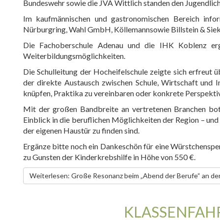
Bundeswehr sowie die JVA Wittlich standen den Jugendlich
Im kaufmännischen und gastronomischen Bereich infor
Nürburgring, Wahl GmbH, Köllemannsowie Billstein & Sie
Die Fachoberschule Adenau und die IHK Koblenz ergä
Weiterbildungsmöglichkeiten.
Die Schulleitung der Hocheifelschule zeigte sich erfreut
der direkte Austausch zwischen Schule, Wirtschaft und In
knüpfen, Praktika zu vereinbaren oder konkrete Perspektive
Mit der großen Bandbreite an vertretenen Branchen bot
Einblick in die beruflichen Möglichkeiten der Region – und
der eigenen Haustür zu finden sind.
Ergänze bitte noch ein Dankeschön für eine Würstchenspen
zu Gunsten der Kinderkrebshilfe in Höhe von 550 €.
Weiterlesen: Große Resonanz beim „Abend der Berufe“ an de
KLASSENFAH