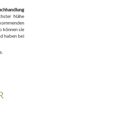
uchhandlung
ächster Nähe
en kommenden
o können sie
nd haben bei
e.
H