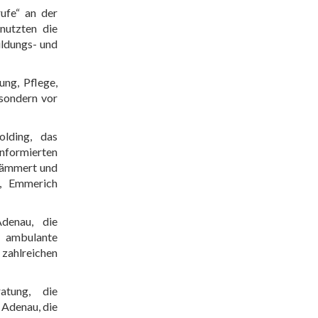
ufe“ an der
 nutzten die
ildungs- und
ung, Pflege,
 sondern vor
lding, das
informierten
ehämmert und
g, Emmerich
denau, die
 ambulante
zahlreichen
atung, die
 Adenau, die